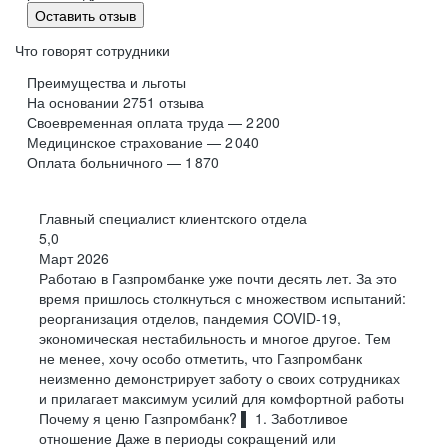
Нам важно, чтобы вы росли
Мы запустили
масштабную программу
перехода
Розничный бизнес
Оставить отзыв
на open-source решения и внутреннюю разработку
вместе с бизнесом наших
Что говорят сотрудники
клиентов
Финансовый менеджер
Преимущества и льготы
Менеджер по продажам
На основании
2751
отзыва
Своевременная оплата труда — 2 200
ЗАДАЧИ С РЕАЛЬНОЙ ПОЛЬЗОЙ
Кассир-операционист
Медицинское страхование — 2 040
ДЛЯ БИЗНЕСА
Начальник/заместитель начальника дополнительного
Оплата больничного — 1 870
Каждый день работаем над тем, что помогает
офиса
компаниям масштабироваться и достигать целей
Главный специалист клиентского отдела
ПОНЯТНАЯ КАРЬЕРНАЯ МОДЕЛЬ
Все вакансии
Разработка
QA
5,0
Смотреть все вакансии
Можно развиваться в клиентской работе,
Март 2026
продажах, работе с партнерами, шаг за шагом
Сопровождение
Администрирование
Аналитика
переходя на новый уровень
Работаю в Газпромбанке уже почти десять лет. За это
время пришлось столкнуться с множеством испытаний:
Кибербезопасность
Премиальный банкинг
реорганизация отделов, пандемия COVID-19,
ЭКСПЕРТИЗА, КОТОРАЯ ПРИНОСИТ
экономическая нестабильность и многое другое. Тем
РЕЗУЛЬТАТ
не менее, хочу особо отметить, что Газпромбанк
Вы погружаетесь в задачи клиентов, понимаете
Ассистент премиального менеджера
специфику бизнеса и предлагаете подходы,
неизменно демонстрирует заботу о своих сотрудниках
которые работают на практике
и прилагает максимум усилий для комфортной работы
Менеджер по премиальному обслуживанию
Почему я ценю Газпромбанк? ▌ 1. Заботливое
Директор по премиальному обслуживанию
ДОХОД, НА КОТОРЫЙ МОЖНО
отношение Даже в периоды сокращений или