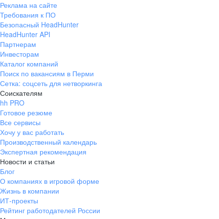
Нам важно, чтобы
Реклама на сайте
Требования к ПО
вы росли и развивались
Безопасный HeadHunter
с нами
HeadHunter API
Предоставляем все
Партнерам
Инвесторам
возможности для развития
Каталог компаний
ПРОЗРАЧНАЯ СИСТЕМА МОТИВАЦИИ
Нашим сотрудникам доступны все инструменты для
Поиск по вакансиям в Перми
роста: открытые программы онлайн-обучения,
Вы понимаете, из чего
видеокурсы для развития профессиональных
складывается доход,
Сетка: соцсеть для нетворкинга
и личностных навыков, доступ к партнерским
и можете влиять на свой
Соискателям
образовательным площадкам.
результат
hh PRO
Мы ждем проактивных и гибких, жадных до знаний
Готовое резюме
и следящих за трендами.
ПОНЯТНЫЕ КАРЬЕРНЫЕ ВОЗМОЖНОСТИ
Все сервисы
Карьерные модели помогают видеть следующий
Хочу у вас работать
шаг и знать, что нужно
для развития и роста
Производственный календарь
Экспертная рекомендация
Новости и статьи
ОФИС, В КОТОРЫЙ ХОЧЕТСЯ
Блог
ВОЗВРАЩАТЬСЯ
О компаниях в игровой форме
Стильные и функциональные
пространства, в которых приятно
Жизнь в компании
Все вакансии
работать
ИТ-проекты
Рейтинг работодателей России