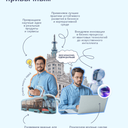
Применяем лучшие
практики устойчивого
развития в бизнесе
Превращаем
и корпоративной
научные идеи
среде
в реальные
продукты
и сервисы
Внедряем инновации
в бизнес-процессы:
от квантовых технологий
до искусственного
интеллекта
Развиваем важные для
Реализуем крупные сделки