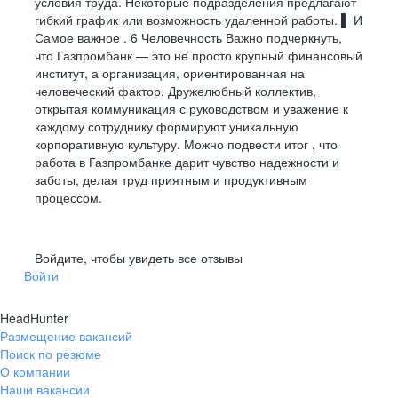
Достигайте результата,
условия труда. Некоторые подразделения предлагают
Management Studio
Bitbucket
ELK
DBeaver
гибкий график или возможность удаленной работы. ▌ И
о комфорте позаботимся мы
OpenShift
и многие другие
TeamCity
Jaeger
Нагрузка
Диаграммы и моделирование
Schema Spy
Самое важное . 6 Человечность Важно подчеркнуть,
Grafana
SonarQube
Смотреть все вакансии
что Газпромбанк — это не просто крупный финансовый
Языки
JMeter
ER-диаграммы
Grafana
Mermaid
Prometheus
институт, а организация, ориентированная на
Gatling
UML
draw.io
человеческий фактор. Дружелюбный коллектив,
Go
Kotlin
Языки и Фреймворки
открытая коммуникация с руководством и уважение к
BPMN
Camunda modeler
Python
Bash
Дистанционное обслуживание клиентов
каждому сотруднику формируют уникальную
PlantUML
Figma
Java
Gradle
Kotlin
корпоративную культуру. Можно подвести итог , что
работа в Газпромбанке дарит чувство надежности и
Java 17-21
Spring Boot
Инструменты разработки и совместной работы
Специалист входящей линии
заботы, делая труд приятным и продуктивным
Axiom JDK
Spring WebFlux
Специалист по обслуживанию клиентов в чате
процессом.
Jira
DataGrip
Специалист по продаже банковских продуктов
Confluence
Dbeaver
Bitbucket
Консоль браузера
Специалист по урегулированию задолженности
Войдите, чтобы увидеть все отзывы
GitLab
Kafka
Войти
TeamCity
MQ
Kibana
IDEA
Смотреть все вакансии
HeadHunter
Размещение вакансий
Поиск по резюме
О компании
Наши вакансии