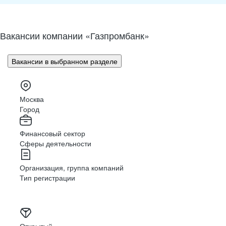
gazprombank.ru
Вакансии компании «Газпромбанк»
Вакансии в выбранном разделе
О нас
Розничный бизнес
Малый и средний бизнес
IT и Digital
Москва
Город
Финансовый сектор
Сферы деятельности
Организация, группа компаний
Тип регистрации