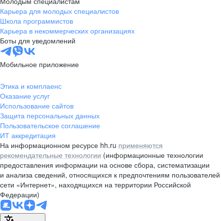
Молодым специалистам
КОМАНДА, ГДЕ
АО «Газпромбанк» (Акционерное общество)
ВАЖЕН КАЖДЫЙ
Карьера для молодых специалистов
1. 1-е место в номинации «Программа заботы о сотрудниках» в конкурсе
«Инвестиции в развитие здоровой страны. Лучшие корпоративные практики»,
Поддержка коллег и атмосфера, в которой
Школа программистов
2025 г.
хочется развиваться и достигать большего
Карьера в некоммерческих организациях
вместе
Боты для уведомлений
ЗАДАЧИ С РЕАЛЬНЫМ МАСШТАБОМ
Мобильное приложение
Работа над проектами, которые влияют
на клиентский опыт и развитие розничного
бизнеса
Этика и комплаенс
Входим в топ-3 лучших работодателей среди
банков
по версии HeadHunter на 2025 год
Оказание услуг
СОВРЕМЕННЫЕ ТЕХНОЛОГИИ
Использование сайтов
И ИННОВАЦИИ
Защита персональных данных
Актуальные продукты и сервисы, которыми
Пользовательское соглашение
пользуются миллионы
ИТ аккредитация
На информационном ресурсе hh.ru
применяются
рекомендательные технологии
(информационные технологии
предоставления информации на основе сбора, систематизации
Достигайте результата,
и анализа сведений, относящихся к предпочтениям пользователей
сети «Интернет», находящихся на территории Российской
о комфорте позаботимся мы
О жизни наших команд, событиях и проектах для начинающих
Федерации)
читай на сайте gazprombank.tech.