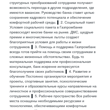
Backend
DB Dev
Devops
Frontend
ВЛИЯТЬ
структурных преобразований сотрудники получают
Понятная система мотивации: вы всегда
возможность перехода в другие подразделения, где
понимаете, какие показатели влияют на результат
имеются вакансии. Руководство банка ставит целью
Смотреть все вакансии
и что помогает расти профессионально
Инструменты
СУБД
Инструменты
Библиотеки
Инструменты
Языки и форматы данных
сохранение кадрового потенциала и обеспечение
и финансово
комфортной рабочей среды. ▌ 2. Социальный пакет
Git
PostgreSQL
Jaeger
Ag-grid
Postman
YAML
Async API
Oracle
Teamcity
React (16.8+|hooks|)
Fiddler/Charles
GROOVY
Условия социального пакета в Газпромбанке
КОМАНДА, ГДЕ ВАЖЕН ВКЛАД
Выездные продажи
превосходят многие банки на рынке. ДМС, щедрые
Swagger
Tarantool
PostgreSQL
Redux
Git
JSON/JSON SCHEMA
REST API
GreenPlum
HAProxy
Bash
JAVA
КАЖДОГО
премии и многочисленные льготы создают
Ценим инициативу, поддерживаем обмен опытом
OpenAPI
Redis
ELK
Chrome DevTools
PYTHON
Sybase ASE
Hazelcast
Docker
JAVASCRIPT
и вместе ищем лучшие решения для клиентов
благоприятные условия для работы и жизни
Платформы
Microsoft SQL Server
VictoriaMetrics
XML/XSD
и многие другие
Vector
TYPESCRIPT
Выездной представитель банка
и бизнеса
сотрудников. ▌ 3. Помощь и поддержка Газпромбанк
Данные и транспорт
Автоматизация
Docker
SQL
JIRA
всегда готов прийти на помощь своим сотрудникам в
Web (browser)
Node.js
Менеджер отдела прямых и выездных продаж
Технологии БД
Nginx
Consul
СОВРЕМЕННЫЕ
сложных жизненных обстоятельствах. Будь то
Kafka
WebView (mobile)
Java/Python
Hazelcast
Test containers
Интеграции и документация
ИНСТРУМЕНТЫ
материальная поддержка или профессиональная
Gradle
Kafka
MQ
Реляционные
Cucumber/JUnit REST
PostgreSQL
NoSQL
WireMock
ДЛЯ СИЛЬНЫХ
консультация, банк искренне интересуется
Assured/ Selenide
Языки
Helm
Vault
РЕШЕНИЙ
Redis
API First (OpenAPI
Postman
Смотреть все вакансии
благополучием своих работников. ▌ 4. Развитие и
и AsyncAPI)
Языки
Ansible
Confluence
Мы являемся ключевым участником рынка
Rest
обучение Постоянно организуются мероприятия и
Инфраструктура
JavaScript
Typescript
по организации расчетов, андеррайтингу
doc as code
Инфраструктура
Nexus
Grafana
проекты, спортивные занятия, психологические
выпусков корпоративных облигаций
SQL
PL/SQL
Swagger
и управлению активами
SonarQube
Bitbucket
тренинги и образовательные курсы направленные на
Jira + Xray
GitLab
Корпоративные клиенты
Pact
Transact SQL
Nexus
PL/pgSQL
личностное и профессиональное совершенствование
Keycloak
Kubernetes
REST/AsyncAPI
TeamCity
Методологии и планирование
Camunda
OpenAM
сотрудников. ▌ 5. Рабочее пространство Все рабочие
Kafka
Prometheus
Инструменты
Docker
OpenIG
места оснащены необходимыми ресурсами и
Платформы
Менеджер по привлечению зарплатных клиентов
PostgreSQL
user story / user story map
Kubernetes
use case
технологиями, обеспечивающими комфортные
Kubernetes
Nginx
Liquibase
Microsoft SQL Server
Начальник отдела продаж зарплатных проектов
Kibana
agile
RHEL
Kubernetes