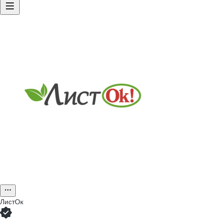
ЛистОк