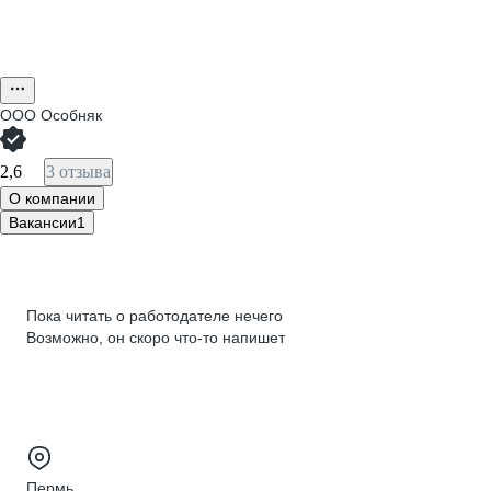
ООО
Особняк
2,6
3 отзыва
О компании
Вакансии
1
Пока читать о работодателе нечего
Возможно, он скоро что‑то напишет
Пермь