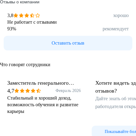
Отзывы о компании
3,8
хорошо
Не работает с отзывами
93
%
рекомендует
Оставить отзыв
Что говорят сотрудники
Заместитель генерального
Хотите видеть з
директора по общим вопросам
4,7
отзывов?
Февраль 2026
Стабильный и хороший доход,
Дайте знать об эт
возможность обучения и развитие
работодателя откр
карьеры
Показывайте бо