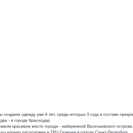
ы создаем одежду уже 6 лет, среди которых 3 года в составе пре
два - в городе Краснодар
самом красивом месте города - набережной Васильевского острова
наш корнер расположен в ТРЦ Галерея в городе Санкт-Петербург