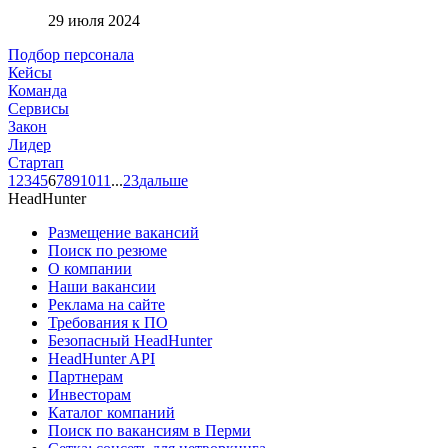
29 июля 2024
Подбор персонала
Кейсы
Команда
Сервисы
Закон
Лидер
Стартап
1
2
3
4
5
6
7
8
9
10
11
...
23
дальше
HeadHunter
Размещение вакансий
Поиск по резюме
О компании
Наши вакансии
Реклама на сайте
Требования к ПО
Безопасный HeadHunter
HeadHunter API
Партнерам
Инвесторам
Каталог компаний
Поиск по вакансиям в Перми