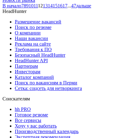
Новости рынка
В начало
7
8
9
10
11
12
13
14
15
16
17
...
47
дальше
HeadHunter
Размещение вакансий
Поиск по резюме
О компании
Наши вакансии
Реклама на сайте
Требования к ПО
Безопасный HeadHunter
HeadHunter API
Партнерам
Инвесторам
Каталог компаний
Поиск по вакансиям в Перми
Сетка: соцсеть для нетворкинга
Соискателям
hh PRO
Готовое резюме
Все сервисы
Хочу у вас работать
Производственный календарь
Экспертная рекомендация