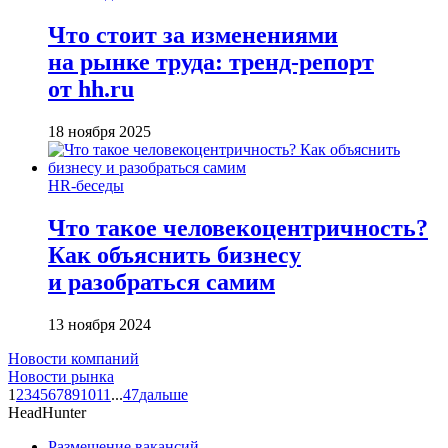
Что стоит за изменениями
на рынке труда: тренд-репорт
от hh.ru
18 ноября 2025
HR-беседы
Что такое человеко­центричность?
Как объяснить бизнесу
и разобраться самим
13 ноября 2024
Новости компаний
Новости рынка
1
2
3
4
5
6
7
8
9
10
11
...
47
дальше
HeadHunter
Размещение вакансий