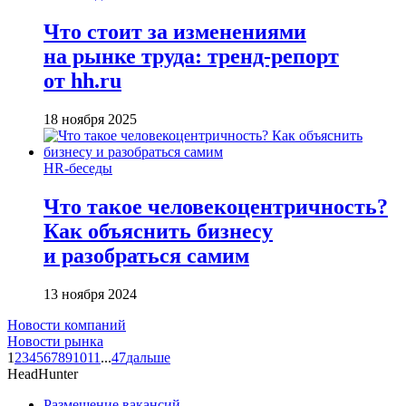
Что стоит за изменениями
на рынке труда: тренд-репорт
от hh.ru
18 ноября 2025
HR-беседы
Что такое человеко­центричность?
Как объяснить бизнесу
и разобраться самим
13 ноября 2024
Новости компаний
Новости рынка
1
2
3
4
5
6
7
8
9
10
11
...
47
дальше
HeadHunter
Размещение вакансий