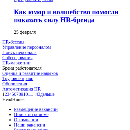
Как юмор и волшебство помогли
показать силу HR-бренда
25 февраля
HR-беседы
Управление персоналом
Поиск персонала
Собеседования
HR-маркетинг
Бренд работодателя
Оценка и развитие навыков
Трудовое право
Обновления
Автоматизация HR
1
2
3
4
5
6
7
8
9
10
11
...
43
дальше
HeadHunter
Размещение вакансий
Поиск по резюме
О компании
Наши вакансии