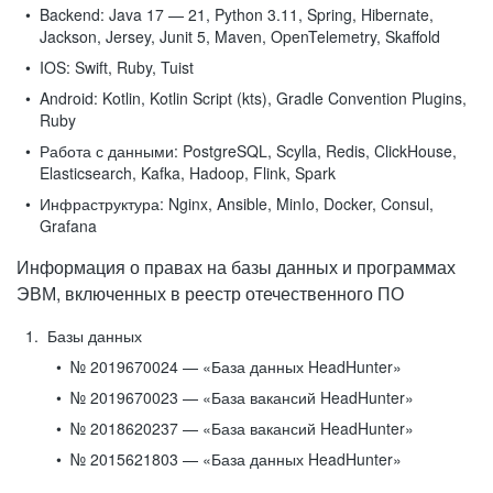
Backend:
Java 17 — 21, Python 3.11, Spring, Hibernate,
Jackson, Jersey, Junit 5, Maven, OpenTelemetry, Skaffold
IOS:
Swift, Ruby, Tuist
Android:
Kotlin, Kotlin Script (kts), Gradle Convention Plugins,
Ruby
Работа с данными:
PostgreSQL, Scylla, Redis, ClickHouse,
Elasticsearch, Kafka, Hadoop, Flink, Spark
Инфраструктура:
Nginx, Ansible, MinIo, Docker, Consul,
Grafana
Информация о правах на базы данных и программах
ЭВМ, включенных в реестр отечественного ПО
Базы данных
№ 2019670024 — «База данных HeadHunter»
№ 2019670023 — «База вакансий HeadHunter»
№ 2018620237 — «База вакансий HeadHunter»
№ 2015621803 — «База данных HeadHunter»