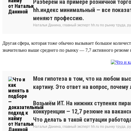
Разберём на примере розничной торго
hh.индекс минимальный — все показат
меняют профессию.
Наталья Данина, главный эксперт hh.ru по рынку труда,
Другая сфера, которая тоже обычно вызывает большое количес
значительно выше среднего по рынку — 7,7 активного резюме 
Моя гипотеза в том, что на любом в
картину. Это ответ на вопрос, почему 
Возьмём ИТ. На нижних ступенях пира
конкуренции — 12,7 резюме на ваканси
Что делать в такой ситуации работод
Наталья Данина, главный эксперт hh.ru по рынку труда,