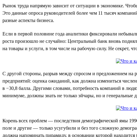
Рынок труда напрямую зависит от ситуации в экономике. Чтобы 
Это данные опроса руководителей более чем 11 тысяч компан
разные аспекты бизнеса.
Если в первой половине года аналитики фиксировали небывалы
роста произошло не случайно: Центральный банк вновь подня
на товары и услуги, в том числе на рабочую силу. Не секрет,
С другой стороны, разрыв между спросом и предложением на ры
предприятий: оценка ожиданий, как должна измениться числен
в −30,8 балла. Другими словами, потребность компаний в людях
минимуме, должны знать не только эйчары, но и генеральные 
Корень всех проблем — последствия демографической ямы 1990
поле и другие — только усугубили и без того сложную демогра
должна напоминать пирамиду, в основании которой находится 