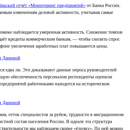
брьский отчёт «Мониторинг предприятий»
от Банка России.
аемым изменениям деловой активности, учитывая самые
ономике наблюдается умеренная активность. Снижение темпов
аёт кредиты коммерческим банкам, — чтобы снизить спрос
на фоне увеличения заработных плат повышаются цены.
тся едва ли. Это доказывают данные опроса руководителей
екущую обеспеченность персоналом респонденты оценили
ть предприятий работниками находится на историческом
мия, отток специалистов за рубеж, трудности в миграционном
стной состав населения России. В идеале эта структура
йствительности мы наблюдаем скорее «ёлочку». По ней можно