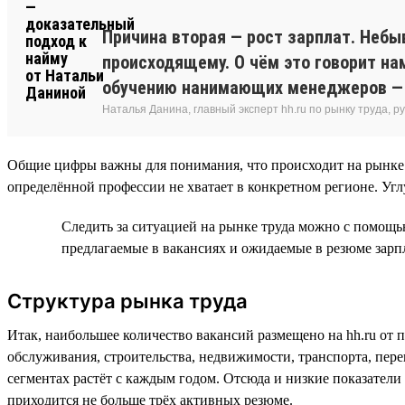
Причина вторая — рост зарплат. Небы
происходящему. О чём это говорит на
обучению нанимающих менеджеров — ч
Наталья Данина, главный эксперт hh.ru по рынку труда,
Общие цифры важны для понимания, что происходит на рынке т
определённой профессии не хватает в конкретном регионе. Угл
Следить за ситуацией на рынке труда можно с помощь
предлагаемые в вакансиях и ожидаемые в резюме зарп
Структура рынка труда
Итак, наибольшее количество вакансий размещено на hh.ru от 
обслуживания, строительства, недвижимости, транспорта, пере
сегментах растёт с каждым годом. Отсюда и низкие показател
приходится не больше трёх активных резюме.