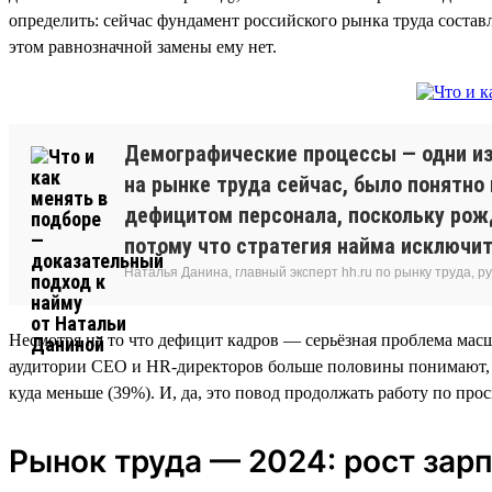
определить: сейчас фундамент российского рынка труда составл
этом равнозначной замены ему нет.
Демографические процессы — одни из 
на рынке труда сейчас, было понятно 
дефицитом персонала, поскольку рожд
потому что стратегия найма исключит
Наталья Данина, главный эксперт hh.ru по рынку труда,
Несмотря на то что дефицит кадров — серьёзная проблема масш
аудитории СЕО и HR-директоров больше половины понимают, чт
куда меньше (39%). И, да, это повод продолжать работу по пр
Рынок труда — 2024: рост зарп