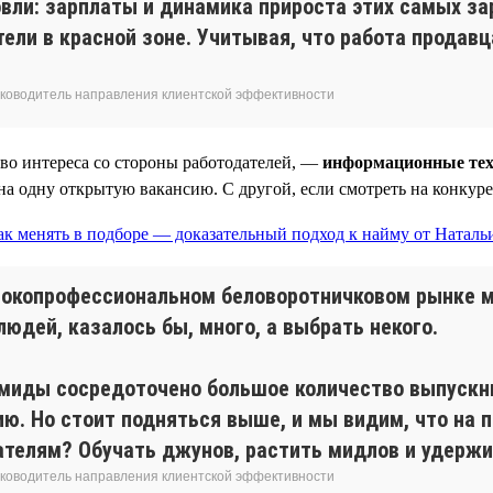
вли: зарплаты и динамика прироста этих самых зар
ели в красной зоне. Учитывая, что работа продав
 руководитель направления клиентской эффективности
тво интереса со стороны работодателей, —
информационные тех
на одну открытую вакансию. С другой, если смотреть на конкур
ысокопрофессиональном беловоротничковом рынке
людей, казалось бы, много, а выбрать некого.
миды сосредоточено большое количество выпускник
ю. Но стоит подняться выше, и мы видим, что на п
ателям? Обучать джунов, растить мидлов и удержи
 руководитель направления клиентской эффективности