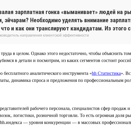
валая зарплатная гонка «выманивает» людей на ры
м, эйчарам? Необходимо уделять внимание зарплат
то и как они транслируют кандидатам. Из этого 
 руководитель направления клиентской эффективности
руда в целом. Однако этого недостаточно, чтобы объяснить то
убимся в детали и посмотрим, из каких сегментов состоит росси
ю бесплатного аналитического инструмента «
hh Статистика
». В
латы, динамика спроса и предложения по профессиональным рол
представителей рабочего персонала, специалистов сфер продаж и
возок, логистики, розничной торговли. То есть огромная доля р
и hh.индекса — уровня конкуренции — в массовых профессионал