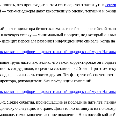
понять, что происходит в этом секторе, стоит заглянуть в
сентя
ий — топ-менеджеры дают качественную оценку текущим и ожид
й рост индикатора бизнес-климата, то сейчас в российской эк
л ключевую ставку — минимальный процент, под который он выд
 что дефицит персонала разгоняет инфляционную спираль, когда 
нке труда настолько велик, что такой корректировке он поддаё
ность сотрудников, в среднем составила 9,2 балла. При этом т
 одна, а реальность совсем другая. Тот факт, что обеспеченнос
директора, руководители бизнес-функций компаний.
-х. Яркие события, произошедшие за последние пять лет: панде
фическую ситуацию в стране. Достаточно взглянуть на половозра
молодое, самое многочисленное поколение. Но в российской де