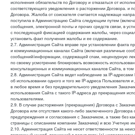
исполнения обязательств по Договору и отказаться от испол
соответствующего уведомления о расторжении Договора. и п
Договора. Жалоба от соискателя считается надлежаще напра
поступила в Администрацию Сайта следующим путем (включая
сообщения, электронной почты и прочих средств связи, в уст
с последующей фиксацией содержания жалобы, через социа
установить факт получения жалобы и ее содержание.
2.7. Администрация Сайта вправе при установлении факта 
и коммуникационных каналах Сайта (включая различные сооб
сообщений/информации, содержащей спам, нецензурную лекс
по своему усмотрению блокировать возможность использов
консультационных и коммуникационных каналов Сайта, в том 
2.8. Администрация Сайта ведет наблюдение за IP-адресами 
об использовании одного и того же IP-адреса Пользователя 
в любое время и без предварительного уведомления Заказчи
использования Сайта с такого IP-адреса до прекращения исп
пользователями.
2.9. В случае расторжения (прекращения) Договора с Заказч
Договора или отсутствия какого-либо заключенного Договора
предупреждения и согласования с Заказчиком, а также без к
страницы с описанием компании Заказчика) и всю Учетную и
2.10. Администрация Сайта не несет ответственности за неи
возможный ущерб, возникший в результате: (а) неправомерн