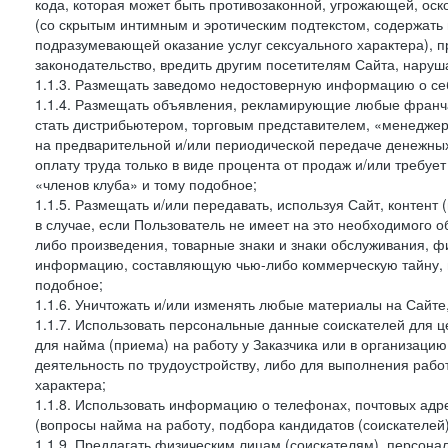
кода, которая может быть противозаконной, угрожающей, оск
(со скрытым интимным и эротическим подтекстом, содержать
подразумевающей оказание услуг сексуального характера), 
законодательство, вредить другим посетителям Сайта, наруша
1.1.3. Размещать заведомо недостоверную информацию о себ
1.1.4. Размещать объявления, рекламирующие любые франча
стать дистрибьютером, торговым представителем, «менедже
на предварительной и/или периодической передаче денежны
оплату труда только в виде процента от продаж и/или требуе
«членов клуба» и тому подобное;
1.1.5. Размещать и/или передавать, используя Сайт, контент
в случае, если Пользователь не имеет на это необходимого 
либо произведения, товарные знаки и знаки обслуживания,
информацию, составляющую чью-либо коммерческую тайну, и
подобное;
1.1.6. Уничтожать и/или изменять любые материалы на Сайте
1.1.7. Использовать персональные данные соискателей для ц
для найма (приема) на работу у Заказчика или в организаци
деятельность по трудоустройству, либо для выполнения рабо
характера;
1.1.8. Использовать информацию о телефонах, почтовых адре
(вопросы найма на работу, подбора кандидатов (соискателей
1.1.9. Предлагать физическим лицам (соискателям), персон