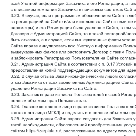
всей Учетной информации Заказчика и его Регистрации, а т
с описанием компании Заказчика в поисковых системах Сайт
3.20. В случае, если программным обеспечением Сайта в лю
за регистрацией на Сайте и/или использовал Сайт с теми же
параметры) и его Регистрация была удалена с Сайта, в том 
Договора с Администрацией Сайта, то в такой повторной/но
быть отказано, а в случае, если вышеуказанные факты уста
Сайта вправе аннулировать всю Учетную информацию Пользо
вышеуказанных фактов или расторгнуть Договор с таким По
и заблокировать Регистрацию Пользователя на Сайте согласн
3.21. Администрация Сайта в соответствии с п. 3.17 Условий
предоставления копий подтверждающих документов для идент
3.22. В случае отзыва Заказчиком-физическим лицом согласи
отказ Заказчика от всех заключенных Администрацией Сайта с
удаление Регистрации Заказчика на Сайте.
3.23. Заказчик вправе из числа Пользователей в своей Регист
полным объемом прав Пользователя.
3.24. Главное контактное лицо вправе из числа Пользователе
контактного лица (МГКЛ) и наделить его полным объемом пр
3.25. Администрация Сайта вправе создавать для Заказчика уче
такой необходимости, обусловленной приобретенными услугам
сайтом https://zarplata.ru/, расположенные по адресу www.zarpl