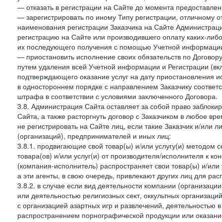
— отказать в регистрации на Сайте до момента предоставле
— зарегистрировать по иному Типу регистрации, отличному от
наименования регистрации Заказчика на Сайте Администрац
регистрацию на Сайте или производившего оплату каких-либо
их последующего получения с помощью Учетной информации
— приостановить исполнение своих обязательств по Договору
путем удаления всей Учетной информации и Регистрации (вк
подтверждающего оказание услуг на дату приостановления ис
в одностороннем порядке с направлением Заказчику соответ
штрафа в соответствии с условиями заключенного Договора.
3.8. Администрация Сайта оставляет за собой право заблоки
Сайта, а также расторгнуть договор с Заказчиком в любое в
не регистрировать на Сайте лиц, если такие Заказчик и/или 
(организаций), предпринимателей и иных лиц:
3.8.1. продвигающие свой товар(ы) и/или услугу(и) методом 
товара(ов) и/или услуг(и) от производителя/исполнителя к к
(компания-исполнитель) распространяет свои товар(ы) и/или 
а эти агенты, в свою очередь, привлекают других лиц для ра
3.8.2. в случае если вид деятельности компании (организаци
или деятельностью религиозных сект, оккультных организаций
с организацией азартных игр и развлечений, деятельностью 
распространением порнографической продукции или оказанием