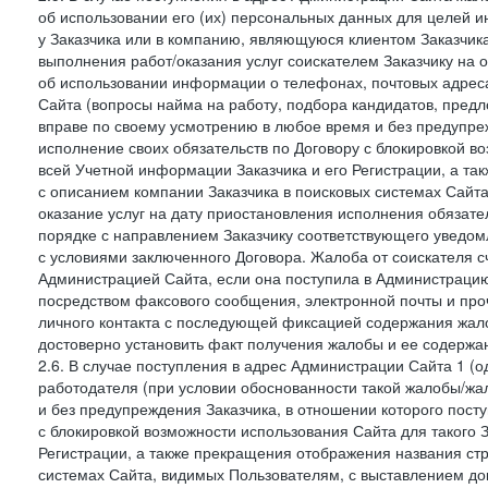
об использовании его (их) персональных данных для целей и
у Заказчика или в компанию, являющуюся клиентом Заказчика
выполнения работ/оказания услуг соискателем Заказчику на о
об использовании информации о телефонах, почтовых адреса
Сайта (вопросы найма на работу, подбора кандидатов, пред
вправе по своему усмотрению в любое время и без предупреж
исполнение своих обязательств по Договору с блокировкой в
всей Учетной информации Заказчика и его Регистрации, а т
с описанием компании Заказчика в поисковых системах Сайт
оказание услуг на дату приостановления исполнения обязате
порядке с направлением Заказчику соответствующего уведом
с условиями заключенного Договора. Жалоба от соискателя 
Администрацией Сайта, если она поступила в Администрацию 
посредством факсового сообщения, электронной почты и проч
личного контакта с последующей фиксацией содержания жал
достоверно установить факт получения жалобы и ее содержа
2.6. В случае поступления в адрес Администрации Сайта 1 (од
работодателя (при условии обоснованности такой жалобы/жа
и без предупреждения Заказчика, в отношении которого пост
с блокировкой возможности использования Сайта для такого 
Регистрации, а также прекращения отображения названия ст
системах Сайта, видимых Пользователям, с выставлением до