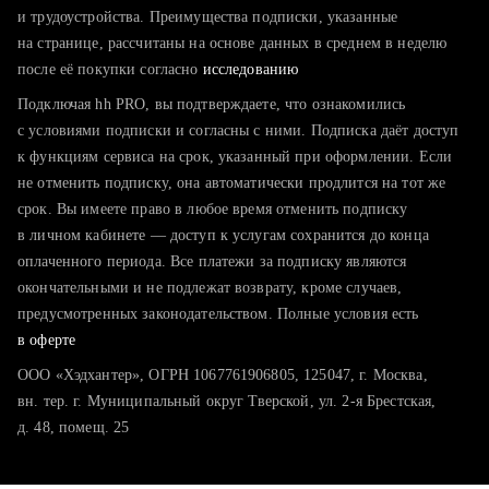
тратите много времени на поиск и вручную поднимаете
и трудоустройства. Преимущества подписки, указанные
резюме
на странице, рассчитаны на основе данных в среднем в неделю
после её покупки согласно
хотите сравнить себя с конкурентами и оценить шансы
исследованию
Подключая hh PRO, вы подтверждаете, что ознакомились
с условиями подписки и согласны с ними. Подписка даёт доступ
к функциям сервиса на срок, указанный при оформлении. Если
не отменить подписку, она автоматически продлится на тот же
срок. Вы имеете право в любое время отменить подписку
в личном кабинете — доступ к услугам сохранится до конца
оплаченного периода. Все платежи за подписку являются
окончательными и не подлежат возврату, кроме случаев,
предусмотренных законодательством. Полные условия есть
в оферте
ООО «Хэдхантер», ОГРН 1067761906805, 125047, г. Москва,
вн. тер. г. Муниципальный округ Тверской, ул. 2-я Брестская,
д. 48, помещ. 25