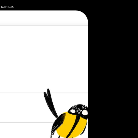
ткликах