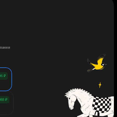
мпании
96
₽
088
₽