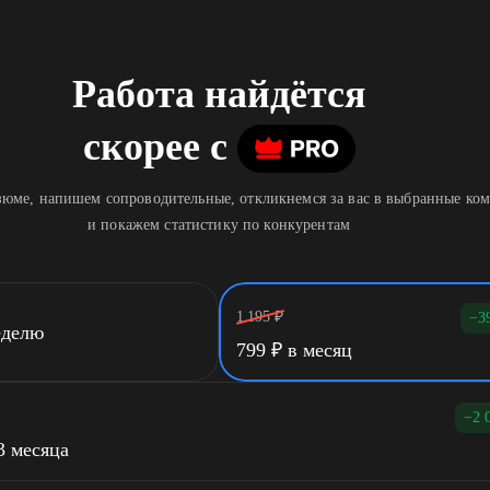
Работа найдётся
скорее
c
юме, напишем сопроводительные, откликнемся за вас в выбранные ко
и покажем статистику по конкурентам
1 195
₽
−3
еделю
799
₽
в месяц
−2 
3 месяца