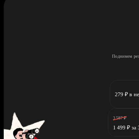
Поднимем рез
279
₽
в н
3 587
₽
1 499
₽
за 