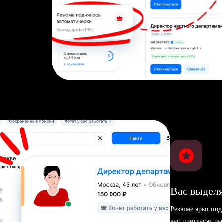
Вас выделя
Резюме ярко под
вас пригласят р