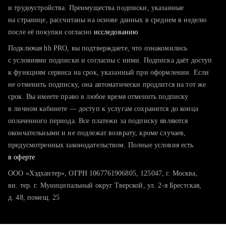
тратите много времени на поиск и вручную поднимаете
и трудоустройства. Преимущества подписки, указанные
резюме
на странице, рассчитаны на основе данных в среднем в неделю
после её покупки согласно
хотите сравнить себя с конкурентами и оценить шансы
исследованию
Подключая hh PRO, вы подтверждаете, что ознакомились
с условиями подписки и согласны с ними. Подписка даёт доступ
к функциям сервиса на срок, указанный при оформлении. Если
не отменить подписку, она автоматически продлится на тот же
срок. Вы имеете право в любое время отменить подписку
в личном кабинете — доступ к услугам сохранится до конца
оплаченного периода. Все платежи за подписку являются
окончательными и не подлежат возврату, кроме случаев,
предусмотренных законодательством. Полные условия есть
в оферте
ООО «Хэдхантер», ОГРН 1067761906805, 125047, г. Москва,
вн. тер. г. Муниципальный округ Тверской, ул. 2-я Брестская,
д. 48, помещ. 25