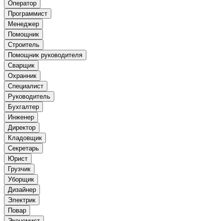
Оператор
Программист
Менеджер
Помощник
Строитель
Помощник руководителя
Сварщик
Охранник
Специалист
Руководитель
Бухгалтер
Инженер
Директор
Кладовщик
Секретарь
Юрист
Грузчик
Уборщик
Дизайнер
Электрик
Повар
Экономист